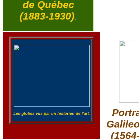
de Québec
(1883-1930)
.
Portr
Les globes vus par un historien de l'art.
Galileo
(1564