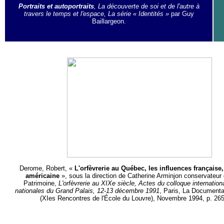
Portraits et autoportraits
,
La découverte de soi et de l'autre à
travers le temps et l'espace, La série « Identités »
par Guy
Baillargeon.
Derome, Robert, «
L'orfèvrerie au Québec, les influences française,
américaine
», sous la direction de Catherine Arminjon conservateur 
Patrimoine,
L'orfèvrerie au XIXe siècle, Actes du colloque internation
nationales du Grand Palais, 12-13 décembre 1991
, Paris, La Documenta
(XIes Rencontres de l'École du Louvre), Novembre 1994, p. 265