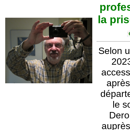
profe
la pri
Selon u
2023
access
après
départe
le s
Dero
auprès