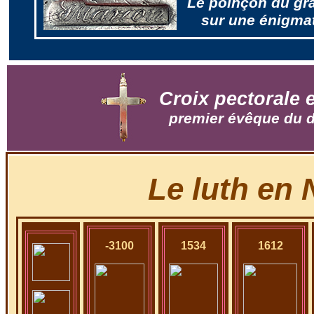
Le poinçon du gr
sur une énigma
Croix pectorale 
premier évêque du d
Le luth en 
-3100
1534
1612