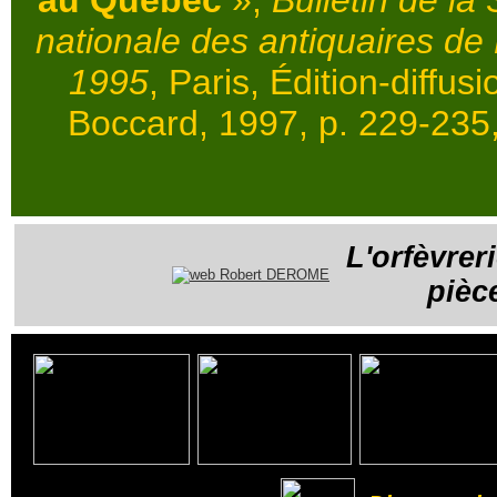
nationale des antiquaires de
1995
, Paris, Édition-diffus
Boccard, 1997, p. 229-235, 4
L'orfèvrer
pièc