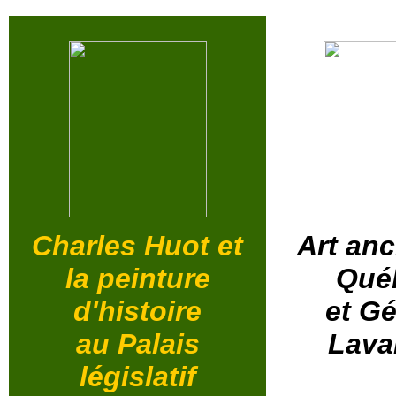
Charles Huot et
Art anc
la peinture
Qué
d'histoire
et Gé
au Palais
Lava
législatif