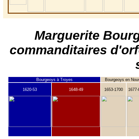
Marguerite Bourg
commanditaires d'orf
Bourgeoys à Troyes
Bourgeoys en Nouv
1620-53
1648-49
1653-1700
1677-