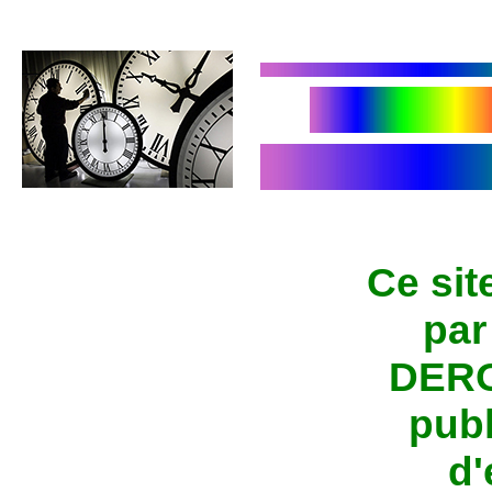
Ce sit
par
DERO
publ
d'