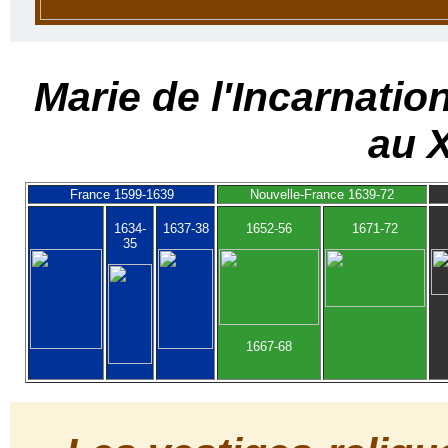
Marie de l'Incarnatio
au X
France
1599-1639
Nouvelle-France 1639-72
1634-
1637-38
1652-56
1671-72
35
1667-68