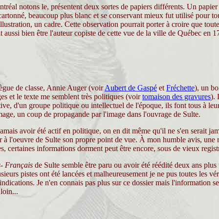
éal notons le, présentent deux sortes de papiers différents. Un papier b
 cartonné, beaucoup plus blanc et se conservant mieux fut utilisé pour tous
llustration, un cadre. Cette observation pourrait porter à croire que tout
t aussi bien être l'auteur copiste de cette vue de la ville de Québec en 1
lègue de classe, Annie Auger (voir
Aubert de Gaspé
et
Fréchette
), un b
s et le texte me semblent très politiques (voir
tomaison des gravures
).
ive, d'un groupe politique ou intellectuel de l'époque, ils font tous à l
'image, un coup de propagande par l'image dans l'ouvrage de Sulte.
amais avoir été actif en politique, on en dit même qu'il ne s'en serait j
er à l'oeuvre de Sulte son propre point de vue. À mon humble avis, une re
es, certaines informations dorment peut être encore, sous de vieux reg
s- Français
de Sulte semble être paru ou avoir été réédité deux ans plus 
sieurs pistes ont été lancées et malheureusement je ne pus toutes les véri
ications. Je n'en connais pas plus sur ce dossier mais l'information sembl
oin...