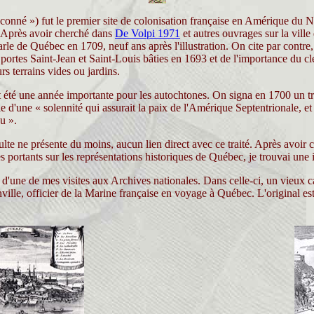
né ») fut le premier site de colonisation française en Amérique du No
e. Après avoir cherché dans
De Volpi 1971
et autres ouvrages sur la ville
rle de Québec en 1709, neuf ans après l'illustration. On cite par contre, l
portes Saint-Jean et Saint-Louis bâties en 1693 et de l'importance du cl
rs terrains vides ou jardins.
té une année importante pour les autochtones. On signa en 1700 un trait
 d'une « solennité qui assurait la paix de l'Amérique Septentrionale, et e
u ».
lte ne présente du moins, aucun lien direct avec ce traité. Après avoir 
es portants sur les représentations historiques de Québec, je trouvai un
 d'une de mes visites aux Archives nationales. Dans celle-ci, un vieux c
nville, officier de la Marine française en voyage à Québec. L'original es