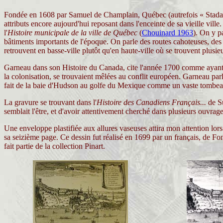
Fondée en 1608 par Samuel de Champlain, Québec (autrefois « Stadacon
attributs encore aujourd'hui reposant dans l'enceinte de sa vieille vill
l'
Histoire municipale de la ville de Québec
(
Chouinard 1963
). On y pa
bâtiments importants de l'époque. On parle des routes cahoteuses, des 
retrouvent en basse-ville plutôt qu'en haute-ville où se trouvent plusieu
Garneau dans son Histoire du Canada, cite l'année 1700 comme ayant é
la colonisation, se trouvaient mêlées au conflit européen. Garneau parle
fait de la baie d'Hudson au golfe du Mexique comme un vaste tombea
La gravure se trouvant dans l'
Histoire des Canadiens Français...
de Su
semblait l'être, et d'avoir attentivement cherché dans plusieurs ouvrag
Une enveloppe plastifiée aux allures vaseuses attira mon attention lors
sa seizième page. Ce dessin fut réalisé en 1699 par un français, de Fo
fait partie de la collection Pinart.