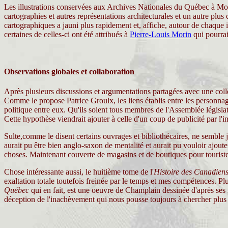
Les illustrations conservées aux Archives Nationales du Québec à Montr
cartographies et autres représentations architecturales et un autre plus
cartographiques a jauni plus rapidement et, affiche, autour de chaque i
certaines de celles-ci ont été attribués à
Pierre-Louis Morin
qui pourrai
Observations globales et collaboration
Après plusieurs discussions et argumentations partagées avec une col
Comme le propose Patrice Groulx, les liens établis entre les personnage
politique entre eux. Qu'ils soient tous membres de l'Assemblée législat
Cette hypothèse viendrait ajouter à celle d'un coup de publicité par l
Sulte,comme le disent certains ouvrages et bibliothécaires, ne semble j
aurait pu être bien anglo-saxon de mentalité et aurait pu vouloir ajout
choses. Maintenant couverte de magasins et de boutiques pour tourist
Chose intéressante aussi, le huitième tome de l'
Histoire des Canadien
exaltation totale toutefois freinée par le temps et mes compétences. Plu
Québec
qui en fait, est une oeuvre de Champlain dessinée d'après ses ind
déception de l'inachèvement qui nous pousse toujours à chercher plus l