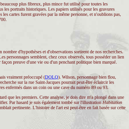
eaucoup plus fibreux, plus mince fut utilisé pour toutes les
 les portraits historiques. Les papiers utilisés pour les gravures
es les cartes furent gravées par la même personne, et n'oublions pas,
700.
on nombre d'hypothèses et d'observations sortirent de nos recherches.
 Les personnages semblent, chez ceux observés, tous posséder un lien
eur façon preuve d'une vie ou d'un penchant politique bien marqué.
amais vraiment préoccupé (
DOLQ
). Wilson, personnage bien flou,
cherche sur la rue Saint-Jacques pourrait peut-être éclaircir les
istres enfermés dans un coin ou une cave du numéro 89 ou 93.
tard que les premiers. Cette analyse, je dois dire m'a plongé dans une
fier. Par hasard je suis également tombé sur l'illustration
Habitation
ait pertinente. L'histoire de l'art est peut-être en fait basée sur cette