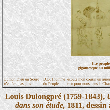
[Le peuple 
gigantesque au mili
Et mon Dieu un Sourd
D.B. l'homme
écoute mon cousin un ignor
n'en fera pas plus
du Peuple
rien pour nous dans la Ch
Louis Dulongpré (1759-1843),
dans son étude,
1811, dessin à