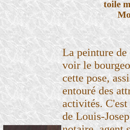
toile 
Mo
La peinture de 
voir le bourgeo
cette pose, ass
entouré des att
activités. C'es
de Louis-Joseph
notaire, agent 