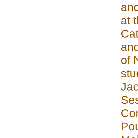
and
at 
Cat
and
of 
stu
Jac
Ses
Con
Pou