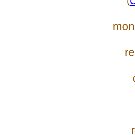
(
mont
re