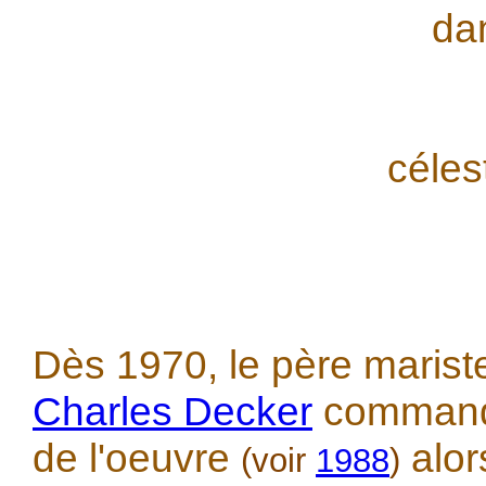
da
céles
Dès 1970, le père marist
Charles Decker
commandi
de l'oeuvre
alors
(voir
1988
)