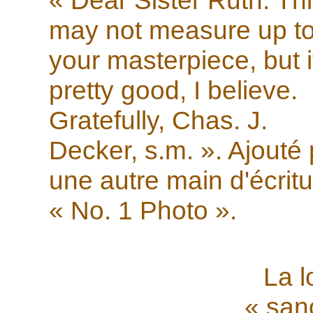
« Dear Sister Ruth. Th
may not measure up t
your masterpiece, but it
pretty good, I believe.
Gratefully, Chas. J.
Decker, s.m. ». Ajouté 
une autre main d'écritu
« No. 1 Photo ».
La l
« san