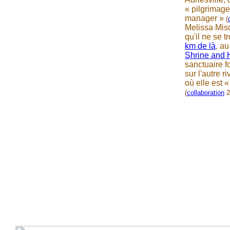
« pilgrimag
manager »
(
Melissa Mis
qu'il ne se 
km de là
, a
Shrine and H
sanctuaire f
sur l'autre r
où elle est 
(
collaboration
2