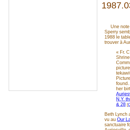
1987.0
Une note 
Sperry sembl
1988 le tabl
trouver à Aur
« Fr. 
Shrine
Commis
picture
tekaw
Pictur
found.
her bir
Auries
N.Y. t
& 28
[
Beth Lynch a
vu au
Our La
sanctuaire f
Auriesville, 