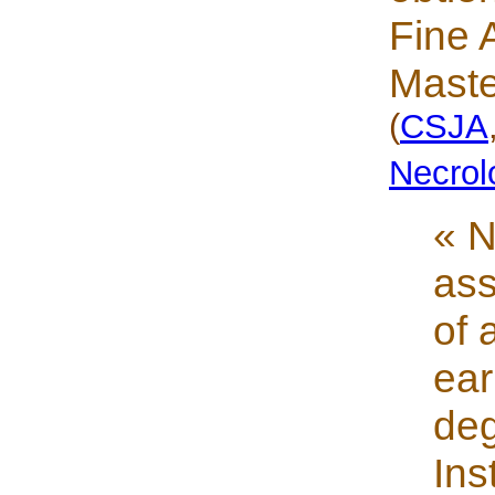
Fine A
Maste
(
CSJA
Necrol
« N
ass
of 
ea
deg
Ins