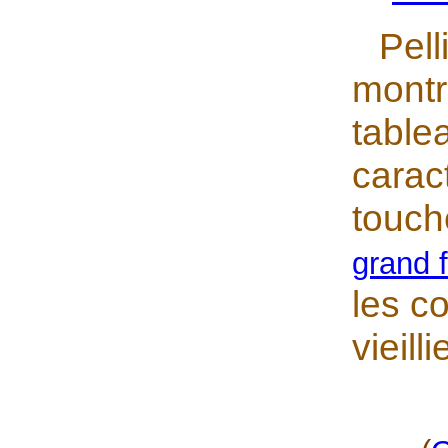
Pell
montr
tablea
carac
touc
grand 
les c
vieill