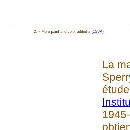
2. « More paint and color added »
(
CSJA
).
La ma
Sperr
étude
Instit
1945-
obtie