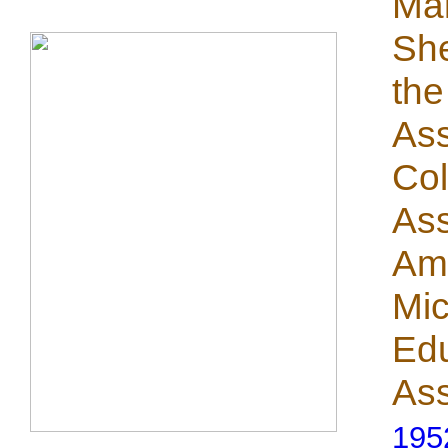
Mal
She
the
Ass
Col
Ass
Ame
Mic
Edu
Ass
195