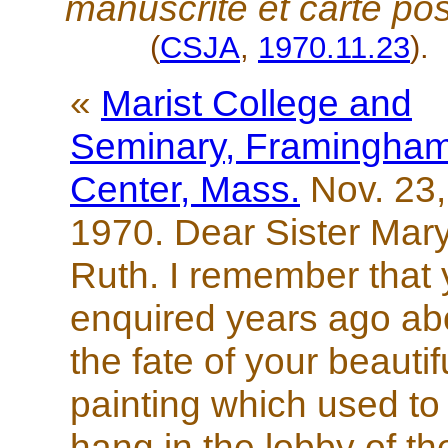
manuscrite et carte pos
(
CSJA
,
1970.11.23
).
«
Marist College and
Seminary, Framingha
Center, Mass.
Nov. 23,
1970. Dear Sister Mar
Ruth. I remember that
enquired years ago ab
the fate of your beautif
painting which used to
hang in the lobby of th