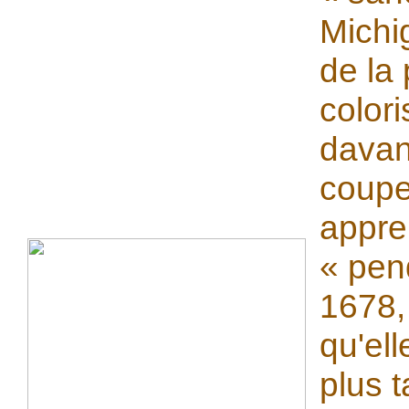
Michi
de la
color
davan
coupe
appre
« pen
1678,
qu'el
plus 