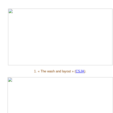
1. « The wash and layout » (
CSJA
).