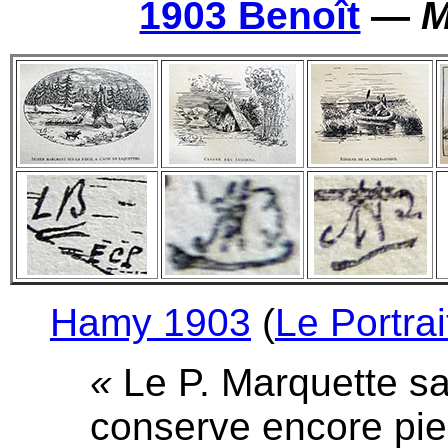
1903 Benoît
—
M
Hamy 1903
(
Le Portrai
«
Le P. Marquette sav
conserve encore pie