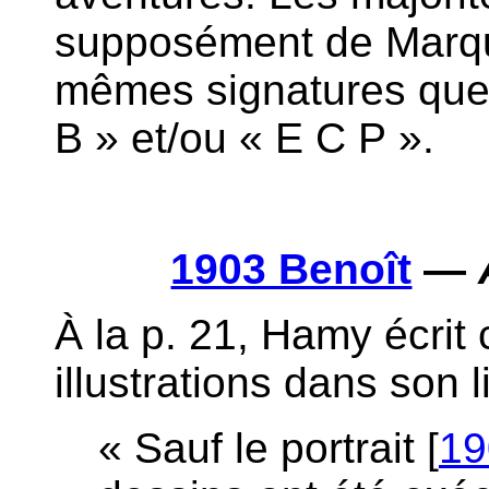
supposément de Marquet
mêmes signatures que l
B » et/ou « E C P ».
1903 Benoît
—
À la p. 21, Hamy écrit
illustrations dans son l
« Sauf le portrait [
19