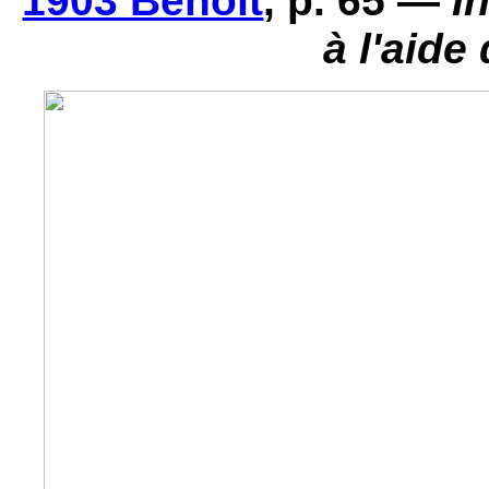
1903 Benoît
, p. 65 —
I
à l'aide