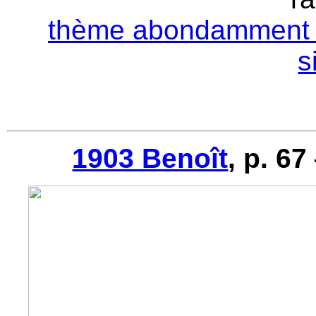
thème abondamment ut
s
1903 Benoît
, p. 6