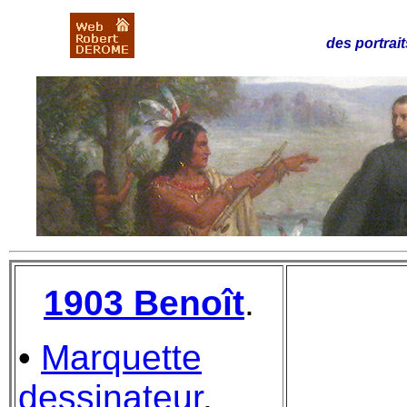
des portrait
1903 Benoît
.
•
Marquette
dessinateur
.