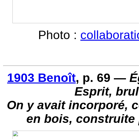
Photo :
collaborat
1903 Benoît
, p. 69 —
É
Esprit, bru
On y avait incorporé, 
en bois, construite