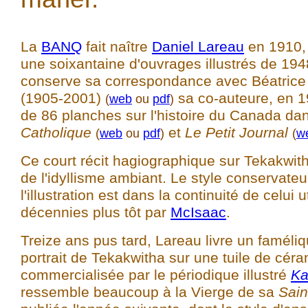
La
BANQ
fait naître
Daniel Lareau
en 1910, 
une soixantaine d'ouvrages illustrés de 194
conserve sa correspondance avec Béatrice
(1905-2001)
sa co-auteure, en 
(
web
ou
pdf
)
de 86 planches sur l'histoire du Canada dan
Catholique
et
Le Petit Journal
(
web
ou
pdf
)
(
w
Ce court récit hagiographique sur Tekakwith
de l'idyllisme ambiant. Le style conservateu
l'illustration est dans la continuité de celui u
décennies plus tôt par
McIsaac
.
Treize ans pus tard, Lareau livre un faméli
portrait de Tekakwitha sur une tuile de cér
commercialisée par le périodique illustré
Ka
ressemble beaucoup à la Vierge de sa
Sain