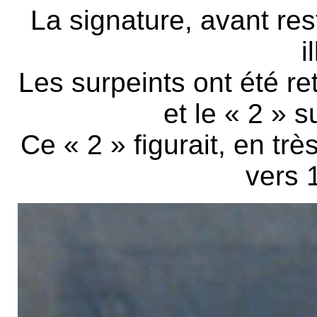
La signature, avant res
i
Les surpeints ont été ret
et le « 2 » s
Ce « 2 » figurait, en trè
vers 