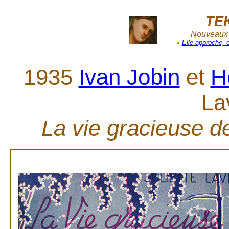
TE
Nouveaux r
«
Elle approche, 
1935
Ivan Jobin
et
H
La
La vie gracieuse d