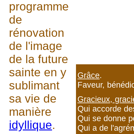
programme
de
rénovation
de l'image
de la future
sainte en y
Grâce
.
sublimant
Faveur, bénédic
sa vie de
Gracieux, grac
Qui accorde de
manière
Qui se donne pou
idyllique
.
Qui a de l'agré