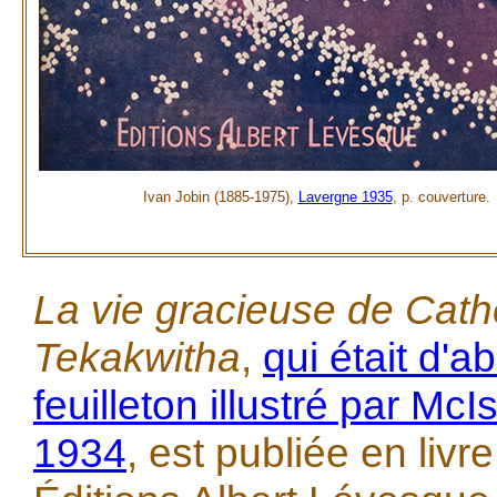
Ivan Jobin (1885-1975),
Lavergne 1935
, p. couverture.
La vie gracieuse de Cath
Tekakwitha
,
qui était d'a
feuilleton illustré par Mc
1934
, est publiée en liv