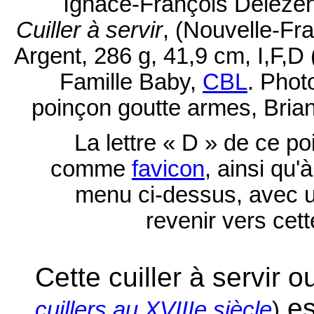
Ignace-François Deleze
Cuiller à servir
, (Nouvelle-Fr
Argent, 286 g, 41,9 cm, I,F,D
Famille Baby,
CBL
. Phot
poinçon goutte armes, Brian
La lettre « D » de ce po
comme
favicon
, ainsi qu'
menu ci-dessus, avec u
revenir vers cett
Cette cuiller à servir 
es
cuillers au XVIIIe siècle
)