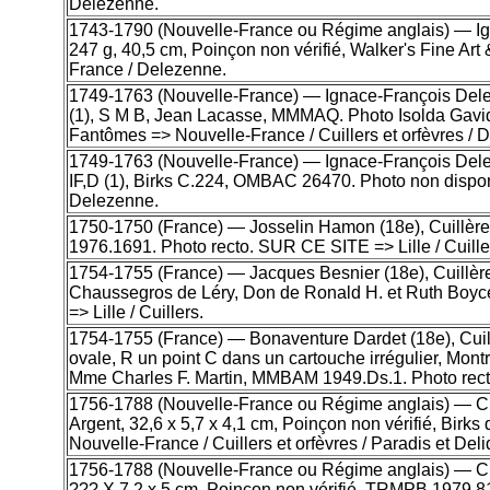
Delezenne.
1743-1790 (Nouvelle-France ou Régime anglais) — Igna
247 g, 40,5 cm, Poinçon non vérifié, Walker's Fine Ar
France / Delezenne.
1749-1763 (Nouvelle-France) — Ignace-François Delezen
(1), S M B, Jean Lacasse, MMMAQ. Photo Isolda Gavid
Fantômes => Nouvelle-France / Cuillers et orfèvres / 
1749-1763 (Nouvelle-France) — Ignace-François Deleze
IF,D (1), Birks C.224, OMBAC 26470. Photo non dispon
Delezenne.
1750-1750 (France) — Josselin Hamon (18e), Cuillère à
1976.1691. Photo recto. SUR CE SITE => Lille / Cuille
1754-1755 (France) — Jacques Besnier (18e), Cuillère 
Chaussegros de Léry, Don de Ronald H. et Ruth Boy
=> Lille / Cuillers.
1754-1755 (France) — Bonaventure Dardet (18e), Cuill
ovale, R un point C dans un cartouche irrégulier, Mon
Mme Charles F. Martin, MMBAM 1949.Ds.1. Photo recto.
1756-1788 (Nouvelle-France ou Régime anglais) — Cha
Argent, 32,6 x 5,7 x 4,1 cm, Poinçon non vérifié, B
Nouvelle-France / Cuillers et orfèvres / Paradis et Deli
1756-1788 (Nouvelle-France ou Régime anglais) — Char
??? X 7,2 x 5 cm, Poinçon non vérifié, TRMPB 1979 8