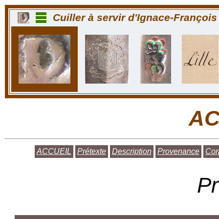
Cuiller à servir d'Ignace-Françoi
AC
ACCUEIL
Prétexte
Description
Provenance
Cor
Pr