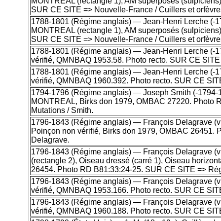
MONTREAL (rectangle 1), AM superposés (sulpiciens)
SUR CE SITE => Nouvelle-France / Cuillers et orfèvre
1788-1801 (Régime anglais) — Jean-Henri Lerche (-1775
MONTREAL (rectangle 1), AM superposés (sulpiciens)
SUR CE SITE => Nouvelle-France / Cuillers et orfèvre
1788-1801 (Régime anglais) — Jean-Henri Lerche (-177
vérifié, QMNBAQ 1953.58. Photo recto. SUR CE SITE 
1788-1801 (Régime anglais) — Jean-Henri Lerche (-177
vérifié, QMNBAQ 1960.392. Photo recto. SUR CE SITE
1794-1796 (Régime anglais) — Joseph Smith (-1794-1796
MONTREAL, Birks don 1979, OMBAC 27220. Photo RD
Mutations / Smith.
1796-1843 (Régime anglais) — François Delagrave (v17
Poinçon non vérifié, Birks don 1979, OMBAC 26451. P
Delagrave.
1796-1843 (Régime anglais) — François Delagrave (v17
(rectangle 2), Oiseau dressé (carré 1), Oiseau horizon
26454. Photo RD B81:33:24-25. SUR CE SITE => Régim
1796-1843 (Régime anglais) — François Delagrave (v17
vérifié, QMNBAQ 1953.166. Photo recto. SUR CE SITE
1796-1843 (Régime anglais) — François Delagrave (v17
vérifié, QMNBAQ 1960.188. Photo recto. SUR CE SITE