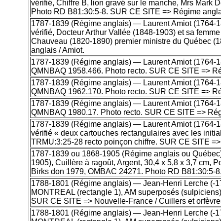
vérifié, Chiffre B, lion gravé sur le manche, Mrs M
Photo RD B81:30:5-8. SUR CE SITE => Régime anglais /
1787-1839 (Régime anglais) — Laurent Amiot (1764-1839
vérifié, Docteur Arthur Vallée (1848-1903) et sa femm
Chauveau (1820-1890) premier ministre du Québec (
anglais / Amiot.
1787-1839 (Régime anglais) — Laurent Amiot (1764-1839)
QMNBAQ 1958.466. Photo recto. SUR CE SITE => Rég
1787-1839 (Régime anglais) — Laurent Amiot (1764-1839
QMNBAQ 1962.170. Photo recto. SUR CE SITE => Rég
1787-1839 (Régime anglais) — Laurent Amiot (1764-1839)
QMNBAQ 1980.17. Photo recto. SUR CE SITE => Régim
1787-1839 (Régime anglais) — Laurent Amiot (1764-1839
vérifié « deux cartouches rectangulaires avec les ini
TRMU:3:25-28 recto poinçon chiffre. SUR CE SITE => 
1787-1839 ou 1868-1905 (Régime anglais ou Québec)
1905), Cuillère à ragoût, Argent, 30,4 x 5,8 x 3,7 c
Birks don 1979, OMBAC 24271. Photo RD B81:30:5-8.
1788-1801 (Régime anglais) — Jean-Henri Lerche (-1775
MONTREAL (rectangle 1), AM superposés (sulpiciens)
SUR CE SITE => Nouvelle-France / Cuillers et orfèvre
1788-1801 (Régime anglais) — Jean-Henri Lerche (-1775