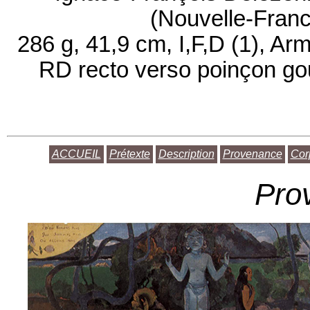
(Nouvelle-Franc
286 g, 41,9 cm, I,F,D (1), A
RD recto verso poinçon gou
ACCUEIL
Prétexte
Description
Provenance
Cor
Pro