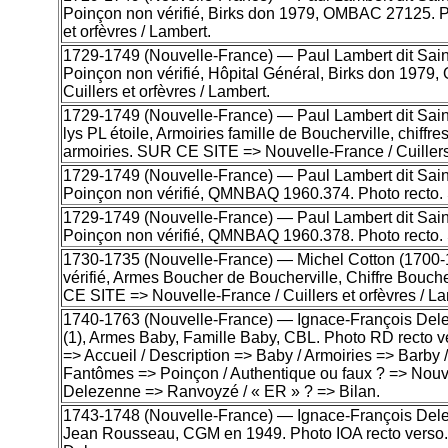
Poinçon non vérifié, Birks don 1979, OMBAC 27125. P
et orfèvres / Lambert.
1729-1749 (Nouvelle-France) — Paul Lambert dit Saint-
Poinçon non vérifié, Hôpital Général, Birks don 197
Cuillers et orfèvres / Lambert.
1729-1749 (Nouvelle-France) — Paul Lambert dit Saint-
lys PL étoile, Armoiries famille de Boucherville, chif
armoiries. SUR CE SITE => Nouvelle-France / Cuillers 
1729-1749 (Nouvelle-France) — Paul Lambert dit Saint-
Poinçon non vérifié, QMNBAQ 1960.374. Photo recto. S
1729-1749 (Nouvelle-France) — Paul Lambert dit Saint-
Poinçon non vérifié, QMNBAQ 1960.378. Photo recto. S
1730-1735 (Nouvelle-France) — Michel Cotton (1700-177
vérifié, Armes Boucher de Boucherville, Chiffre Bouc
CE SITE => Nouvelle-France / Cuillers et orfèvres / La
1740-1763 (Nouvelle-France) — Ignace-François Delezen
(1), Armes Baby, Famille Baby, CBL. Photo RD recto 
=> Accueil / Description => Baby / Armoiries => Barby 
Fantômes => Poinçon / Authentique ou faux ? => Nouvel
Delezenne => Ranvoyzé / « ER » ? => Bilan.
1743-1748 (Nouvelle-France) — Ignace-François Delezen
Jean Rousseau, CGM en 1949. Photo IOA recto verso. 