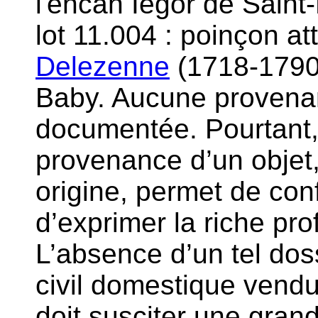
l'encan Iégor de Saint
lot 11.004 : poinçon at
Delezenne
(1718-1790) 
Baby. Aucune provenan
documentée. Pourtant, 
provenance d’un objet
origine, permet de conf
d’exprimer la riche pr
L’absence d’un tel doss
civil domestique vendu 
doit susciter une gran