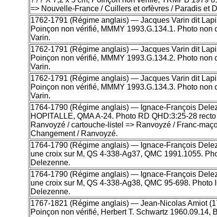
=> Nouvelle-France / Cuillers et orfèvres / Paradis et 
1762-1791 (Régime anglais) — Jacques Varin dit Lapisto
Poinçon non vérifié, MMMY 1993.G.134.1. Photo non 
Varin.
1762-1791 (Régime anglais) — Jacques Varin dit Lapisto
Poinçon non vérifié, MMMY 1993.G.134.2. Photo non 
Varin.
1762-1791 (Régime anglais) — Jacques Varin dit Lapisto
Poinçon non vérifié, MMMY 1993.G.134.3. Photo non 
Varin.
1764-1790 (Régime anglais) — Ignace-François Delezen
HOPITALLE, QMA A-24. Photo RD QHD:3:25-28 recto v
Ranvoyzé / cartouche-listel => Ranvoyzé / Franc-maço
Changement / Ranvoyzé.
1764-1790 (Régime anglais) — Ignace-François Delezen
une croix sur M, QS 4-338-Ag37, QMC 1991.1055. Pho
Delezenne.
1764-1790 (Régime anglais) — Ignace-François Delezen
une croix sur M, QS 4-338-Ag38, QMC 95-698. Photo 
Delezenne.
1767-1821 (Régime anglais) — Jean-Nicolas Amiot (1750
Poinçon non vérifié, Herbert T. Schwartz 1960.09.1