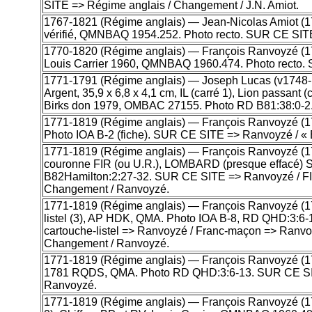
SITE => Régime anglais / Changement / J.N. Amiot.
1767-1821 (Régime anglais) — Jean-Nicolas Amiot (175
vérifié, QMNBAQ 1954.252. Photo recto. SUR CE SITE
1770-1820 (Régime anglais) — François Ranvoyzé (1739-
Louis Carrier 1960, QMNBAQ 1960.474. Photo recto. 
1771-1791 (Régime anglais) — Joseph Lucas (v1748-17
Argent, 35,9 x 6,8 x 4,1 cm, IL (carré 1), Lion passan
Birks don 1979, OMBAC 27155. Photo RD B81:38:0-2
1771-1819 (Régime anglais) — François Ranvoyzé (1739
Photo IOA B-2 (fiche). SUR CE SITE => Ranvoyzé / « 
1771-1819 (Régime anglais) — François Ranvoyzé (1739
couronne FIR (ou U.R.), LOMBARD (presque effacé) 
B82Hamilton:2:27-32. SUR CE SITE => Ranvoyzé / FIR 
Changement / Ranvoyzé.
1771-1819 (Régime anglais) — François Ranvoyzé (1739
listel (3), AP HDK, QMA. Photo IOA B-8, RD QHD:3:6
cartouche-listel => Ranvoyzé / Franc-maçon => Ranvoy
Changement / Ranvoyzé.
1771-1819 (Régime anglais) — François Ranvoyzé (173
1781 RQDS, QMA. Photo RD QHD:3:6-13. SUR CE SITE
Ranvoyzé.
1771-1819 (Régime anglais) — François Ranvoyzé (1739