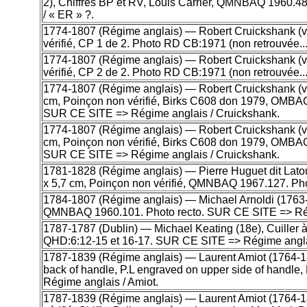
2), Chiffres BP et RV, Louis Carrier, QMNBAQ 1960.
/ « ER » ?.
1774-1807 (Régime anglais) — Robert Cruickshank (v1
vérifié, CP 1 de 2. Photo RD CB:1971 (non retrouvée.
1774-1807 (Régime anglais) — Robert Cruickshank (v1
vérifié, CP 2 de 2. Photo RD CB:1971 (non retrouvée.
1774-1807 (Régime anglais) — Robert Cruickshank (v174
cm, Poinçon non vérifié, Birks C608 don 1979, OMB
SUR CE SITE => Régime anglais / Cruickshank.
1774-1807 (Régime anglais) — Robert Cruickshank (v174
cm, Poinçon non vérifié, Birks C608 don 1979, OMB
SUR CE SITE => Régime anglais / Cruickshank.
1781-1828 (Régime anglais) — Pierre Huguet dit Latour
x 5,7 cm, Poinçon non vérifié, QMNBAQ 1967.127. Ph
1784-1807 (Régime anglais) — Michael Arnoldi (1763-180
QMNBAQ 1960.101. Photo recto. SUR CE SITE => Régim
1787-1787 (Dublin) — Michael Keating (18e), Cuiller à
QHD:6:12-15 et 16-17. SUR CE SITE => Régime angla
1787-1839 (Régime anglais) — Laurent Amiot (1764-1839
back of handle, P.L engraved on upper side of hand
Régime anglais / Amiot.
1787-1839 (Régime anglais) — Laurent Amiot (1764-1839