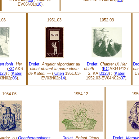
EV05N01p
10
).
.03
1951.03
1952.03
en forêt
,
Her
Drolet
,
Angelot répondant au
Drolet
,
Chapter IX Her
Dro
er. —
(
KC
AKR
client devant la porte close
death. —
(
KC
AKR P127-
ca
123
) ; (
Kateri
de Kateri. —
(
Kateri
1951.03-
2, KA
D123
) ; (
Kateri
E
03N02p
06
).
EV03N02p
14
).
1952.03-EV04N02p
07
).
1954.06
1954.12
195
arrior
, ou
Ogenheratarihiens
.
Drolet
,
Enfant Jésus
Drolet
,
Marqui