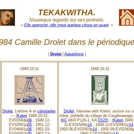
TEKAKWITHA.
Nouveaux regards sur ses portraits.
«
Elle approche, elle meut quelque chose en avant
. »
84 Camille Drolet dans le périodique
|
Drolet
|
Apparitions
|
1949.10-11
1949.10-11
Drolet
,
Lettrine A et
cénotaphe
.
Drolet
,
Inteview with Kateri, assise sur 
— (
Kateri
1949.10-11-
trône, prédelle du village de Caughnawaga
EV01N04p
06
; 1949.12-
(
KC
AKR P126-1, KA
D123
) ; (
Kateri
1949.
EV02N01p
05
; 1951.12-
11-EV01N04p
14
; 1949.12-EV02N01p
14
EV04N01p
06
; 1952.03-
1950.06-EV02N03p
14
; 1950.09-EV02N04p
EV04N02p
05
; 1952.12-
1950.12-EV03N01p
14
).