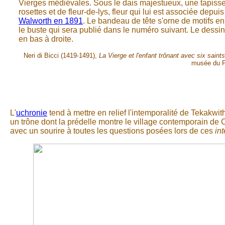
Vierges médiévales. Sous le dais majestueux, une tapisse
rosettes et de fleur-de-lys, fleur qui lui est associée depuis 
Walworth en 1891
. Le bandeau de tête s'orne de motifs 
le buste qui sera publié dans le numéro suivant. Le dessin 
en bas à droite.
Neri di Bicci (1419-1491),
La Vierge et l'enfant trônant avec six saints
musée du P
L'
uchronie
tend à mettre en relief l'intemporalité de Tekakwi
un trône dont la prédelle montre le village contemporain de 
avec un sourire à toutes les questions posées lors de ces
in