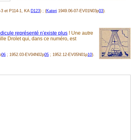
3 et P114-1, KA
D123
) ; (
Kateri
1949.06-07-EV01N03p
03
).
édicule représenté n'existe plus
! Une autre
lle Drolet qui, dans ce numéro, est
p
06
; 1952.03-EV04N02p
05
; 1952.12-EV05N01p
10
).