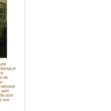
 une
 format et
ce
ge de
ue
 retrouve
s sont
lle sont
ue son