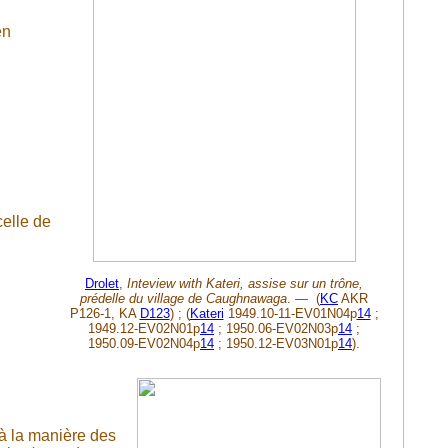
en
celle de
Drolet
,
Inteview with Kateri, assise sur un trône,
prédelle du village de Caughnawaga
. — (
KC
AKR
P126-1, KA
D123
) ; (
Kateri
1949.10-11-EV01N04p
14
;
1949.12-EV02N01p
14
; 1950.06-EV02N03p
14
;
1950.09-EV02N04p
14
; 1950.12-EV03N01p
14
).
 à la manière des