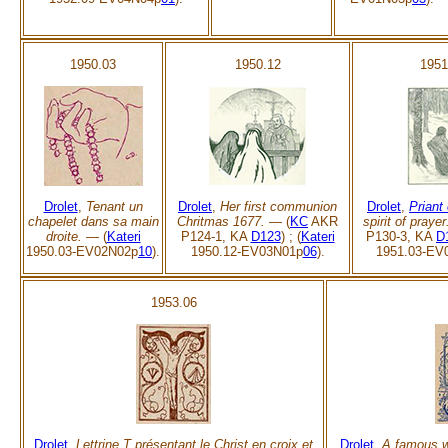
1950.03
1950.12
1951
Drolet
,
Tenant un
Drolet
,
Her first communion
Drolet
,
Priant 
chapelet dans sa main
Chritmas 1677. —
(
KC
AKR
spirit of pray
droite. —
(
Kateri
P124-1, KA
D123
) ; (
Kateri
P130-3, KA
D
1950.03-EV02N02p
10
).
1950.12-EV03N01p
06
).
1951.03-EV
1953.06
Drolet
,
Lettrine T présentant le Christ en croix et
Drolet
,
A famous w