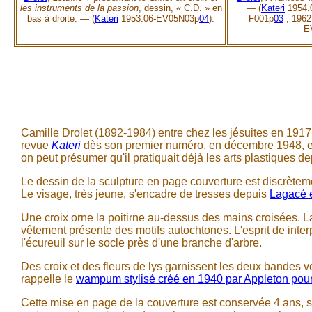
les instruments de la passion
, dessin, « C.D. » en
—
(
Kateri
1954.
bas à droite. — (
Kateri
1953.06-EV05N03p
04
).
F001p
03
; 1962
E
Camille Drolet (1892-1984) entre chez les jésuites en 191
revue
Kateri
dès son premier numéro, en décembre 1948, en
on peut présumer qu'il pratiquait déjà les arts plastiques d
Le dessin de la sculpture en page couverture est discrètemen
Le visage, très jeune, s'encadre de tresses depuis
Lagacé 
Une croix orne la poitirne au-dessus des mains croisées. L
vêtement présente des motifs autochtones. L'esprit de inte
l'écureuil sur le socle près d'une branche d'arbre.
Des croix et des fleurs de lys garnissent les deux bandes ve
rappelle le
wampum stylisé créé en 1940 par Appleton pou
Cette mise en page de la couverture est conservée 4 ans, s