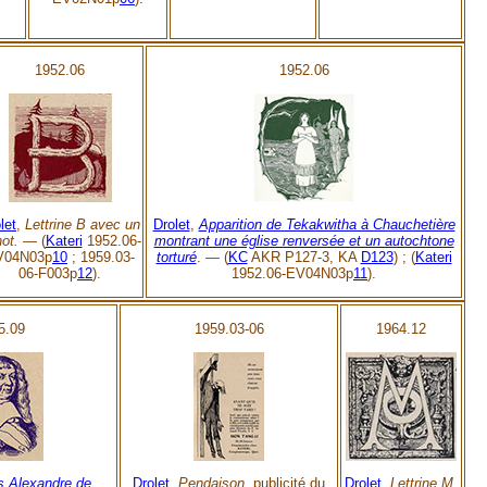
1952.06
1952.06
let
,
Lettrine B avec un
Drolet
,
Apparition de Tekakwitha à Chauchetière
not. —
(
Kateri
1952.06-
montrant une église renversée et un autochtone
V04N03p
10
; 1959.03-
torturé
. — (
KC
AKR P127-3, KA
D123
) ; (
Kateri
06-F003p
12
).
1952.06-EV04N03p
11
).
5.09
1959.03-06
1964.12
s Alexandre de
Drolet
,
Pendaison,
publicité du
Drolet
,
Lettrine M.