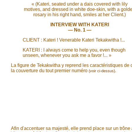
« (Kateri, seated under a dais covered with lily
motives, and dressed in white doe-skin, with a gold
rosary in his right hand, smiles at her Client.)
INTERVIEW WITH KATERI
— No. 1 —
CLIENT : Kateri ! Venerable Kateri Tekakwitha !...
KATERI : I always come to help you, even though
unseen, whenever you ask me a favor !... »
La figure de Tekakwitha y reprend les caractéristiques de 
la couverture du tout premier numéro
.
(voir ci-dessus)
Afin d'accentuer sa majesté, elle prend place sur un trône