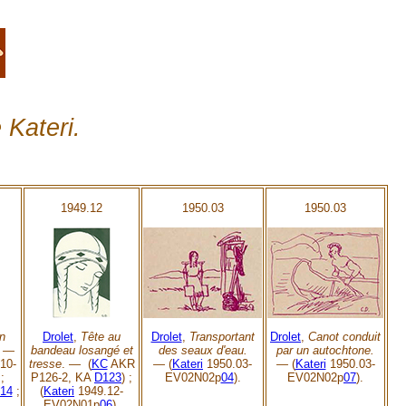
 Kateri.
1949.12
1950.03
1950.03
un
Drolet
,
Tête au
Drolet
,
Transportant
Drolet
,
Canot conduit
. —
bandeau losangé et
des seaux d'eau.
par un autochtone.
10-
tresse
. — (
KC
AKR
—
(
Kateri
1950.03-
—
(
Kateri
1950.03-
;
P126-2, KA
D123
) ;
EV02N02p
04
).
EV02N02p
07
).
14
;
(
Kateri
1949.12-
EV02N01p
06
).