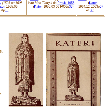
y
(1596 ou 1603 -
livre
Mon T'ang-li
de
Proulx 1958
.
—
(
Kateri
teri
1955.09-
— (
Kateri
1959.03-06-F003p
35
).
1964.12-E063p
07
04p
10
).
et
35
).
s,
e