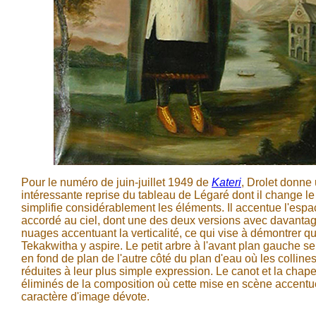
Pour le numéro de juin-juillet 1949 de
Kateri
, Drolet donne
intéressante reprise du tableau de Légaré dont il change le
simplifie considérablement les éléments. Il accentue l'espa
accordé au ciel, dont une des deux versions avec davanta
nuages accentuant la verticalité, ce qui vise à démontrer q
Tekakwitha y aspire. Le petit arbre à l'avant plan gauche se
en fond de plan de l'autre côté du plan d'eau où les colline
réduites à leur plus simple expression. Le canot et la chape
éliminés de la composition où cette mise en scène accent
caractère d'image dévote.