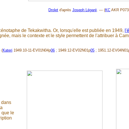
Drolet
d'après
Joseph Légaré
. — (
KC
AKR P073-
u cénotaphe de Tekakwitha. Or, lorsqu'elle est publiée en 1949,
l'
ée, mais le contexte et le style permettent de l'attribuer à Cami
 (
Kateri
1949.10-11-EV01N04p
06
; 1949.12-EV02N01p
05
; 1951.12-EV04N01
e dans
la
 que le
ription