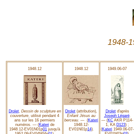
1948-19
1948.12
1948.12
1949.06-07
Drolet
,
Dessin de sculpture en
Drolet
(attribution),
Drolet
d'après
couverture
, utilisé pendant 4
Enfant Jésus au
Joseph Légaré
.
ans sur les 16 permiers
berceau
. — (
Kateri
— (
KC
AKR P114-
numéros.
—
(
Kateri
de
1948.12-
1, KA
D123
) ;
1948.12-EV01N01p
01
jusqu'à
EV01N01p
14
).
(
Kateri
1949.06-07-
1952.09-EV04N04p
01
).
EV01N03p
03
).