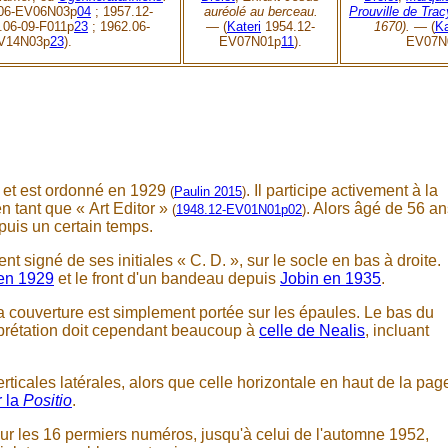
06-EV06N03p
04
;
1957.12-
auréolé au berceau.
Prouville de Trac
.06-09-F011p
23
; 1962.06-
—
(
Kateri
1954.12-
1670)
. —
(
Ka
V14N03p
23
).
EV07N01p
11
).
EV07N
7 et est ordonné en 1929
. Il participe activement à la
(
Paulin 2015
)
 tant que « Art Editor »
. Alors âgé de 56 an
(
1948.12-EV01N01p02
)
epuis un certain temps.
t signé de ses initiales « C. D. », sur le socle en bas à droite.
en 1929
et le front d'un bandeau depuis
Jobin en 1935
.
a couverture est simplement portée sur les épaules. Le bas du
rprétation doit cependant beaucoup à
celle de Nealis
, incluant
rticales latérales, alors que celle horizontale en haut de la pag
r la
Positio
.
ur les 16 permiers numéros, jusqu'à celui de l'automne 1952,