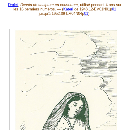
Drolet
,
Dessin de sculpture en couverture
, utilisé pendant 4 ans sur
les 16 permiers numéros.
—
(
Kateri
de 1948.12-EV01N01p
01
jusqu'à 1952.09-EV04N04p
01
).