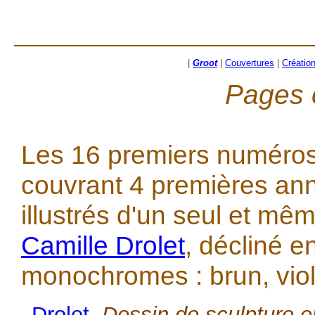
|
Groot
|
Couvertures
|
Créatio
Pages 
Les 16 premiers numéros
couvrant 4 premières ann
illustrés d'un seul et mê
Camille Drolet
, décliné e
monochromes : brun, violet
Drolet
,
Dessin de sculpture e