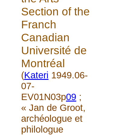
Section of the
Franch
Canadian
Université de
Montréal
(
Kateri
1949.06-
07-
EV01N03p
09
;
« Jan de Groot,
archéologue et
philologue