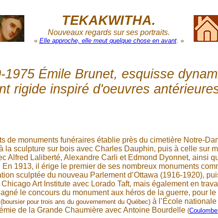
TEKAKWITHA.
Nouveaux regards sur ses portraits.
«
Elle approche, elle meut quelque chose en avant
. »
-1975 Émile Brunet, esquisse dynam
 rigide inspiré d'oeuvres antérieures
nts de monuments funéraires établie près du cimetière Notre-D
e à la sculpture sur bois avec Charles Dauphin, puis à celle sur m
 Alfred Laliberté, Alexandre Carli et Edmond Dyonnet, ainsi qu'à
. En 1913, il érige le premier de ses nombreux monuments comm
coration sculptée du nouveau Parlement d’Ottawa (1916-1920), pu
icago Art Institute avec Lorado Taft, mais également en travail
 gagné le concours du monument aux héros de la guerre, pour le
8
à l’École nationale
(boursier pour trois ans du gouvernement du Québec)
démie de la Grande Chaumière avec Antoine Bourdelle
(
Coulombe