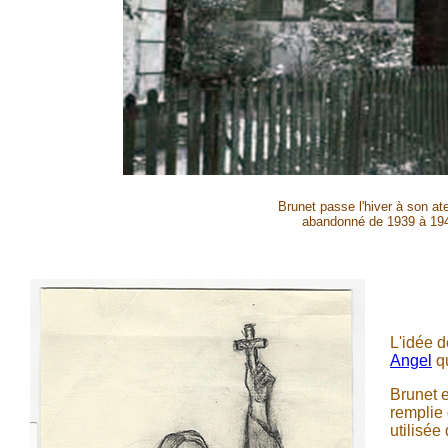
Brunet passe l'hiver à son at
abandonné de 1939 à 194
L'idée 
Angel
qu
Brunet e
remplie 
utilisée