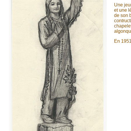
Une jeu
et une l
de son b
contruct
chapelet
algonqui
En 1951,