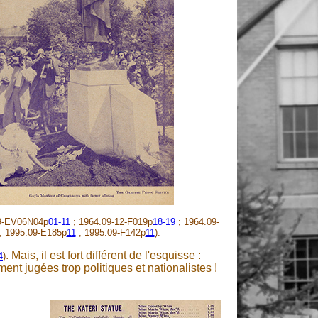
9-EV06N04p
01-11
; 1964.09-12-F019p
18-19
; 1964.09-
; 1995.09-E185p
11
; 1995.09-F142p
11
).
. Mais, il est fort différent de l'esquisse :
4
)
ment jugées trop politiques et nationalistes !