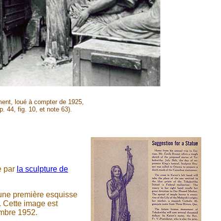
ement, loué à compter de 1925,
 p. 44, fig. 10, et note 63).
e par
la sculpture de
, une première esquisse
. Cette image est
embre 1952.