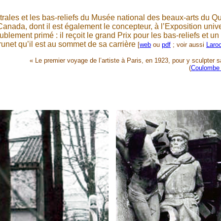
ntrales et les bas-reliefs du Musée national des beaux-arts du Q
Canada, dont il est également le concepteur, à l’Exposition unive
ublement primé : il reçoit le grand Prix pour les bas-reliefs et 
runet qu’il est au sommet de sa carrière
[
web
ou
pdf
; voir aussi
Laro
« Le premier voyage de l’artiste à Paris, en 1923, pour y sculpter 
(
Coulombe