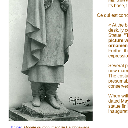
left. She 
Its base, 
Ce qui est corr
« At the 
desk. Iy 
Statue.
"
picture w
ornament
Further th
expression
Several p
now marri
The costu
presumabl
conserved 
When will
dated May
statue fin
inaugurat
Brunet
,
Modèle du monument de Caughnawaga
.