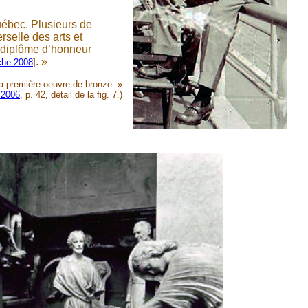
uébec. Plusieurs de
rselle des arts et
un diplôme d’honneur
. »
che 2008
]
sa première oeuvre de bronze. »
 2006
, p. 42, détail de la fig. 7.)