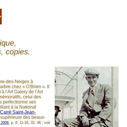
ique,
, copies.
ame-des-Neiges à
arbre chez « O'Brien ». Il
 l'Art Galery de l’Art
émoratifs, celui des
is perfectionne ses
lant à la National
Carré Saint-Jean-
 supérieure des beaux-
 2006
, p. 8, 11-16, 32, 46 ; voir