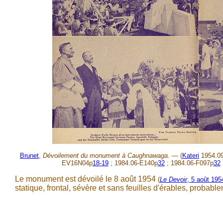
Brunet
,
Dévoilement du monument à Caughnawaga. —
(
Kateri
1954.0
EV16N04p
18-19
; 1984.06-E140p
32
; 1984.06-F097p
32
Le monument est dévoilé le 8 août 1954
(
Le Devoir
, 5 août 195
statique, frontal, sévère et sans feuilles d'érables, probable