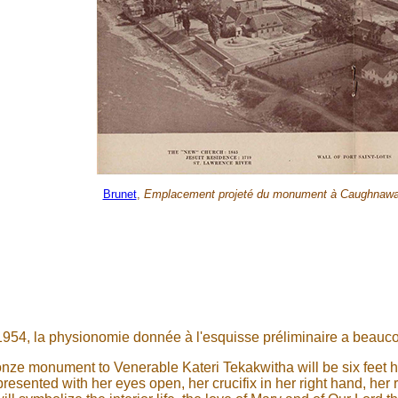
Brunet
,
Emplacement projeté du monument à Caughnaw
1954, la physionomie donnée à l'esquisse préliminaire a beauco
onze monument to Venerable Kateri Tekakwitha will be six feet h
presented with her eyes open, her crucifix in her right hand, her 