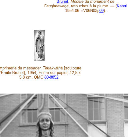
Brunet
,
Modèle du monument de
Caughnawaga
, retouches à la plume. — (
Kateri
1954.06-EV06N03p
09
).
mprimerie du messager,
Tekakwitha
[sculpture
'Émile Brunet], 1954, Encre sur papier, 12,8 x
5,8 cm, QMC
80-8852
.