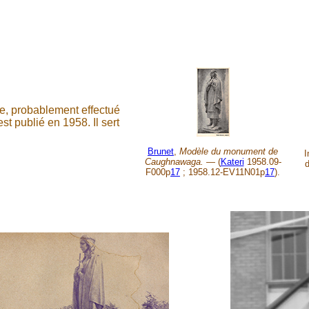
re, probablement effectué
t publié en 1958. Il sert
Brunet
,
Modèle du monument de
I
Caughnawaga. —
(
Kateri
1958.09-
d
F000p
17
; 1958.12-EV11N01p
17
).