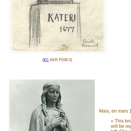
(
KC
AKR P039-3).
Mais, en mars 
« This br
will be re