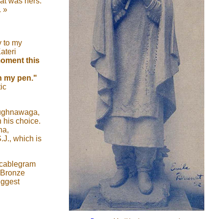
hat was hers.
. »
y to my
ateri
moment this
h my pen."
ic
Caughnawaga,
 his choice.
ha,
.J., which is
A cablegram
 "Bronze
uggest