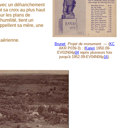
 avec un déhanchement
t sa croix au plus haut
ur les plans de
humilité, tient un
appellent sa mère, une
 aérienne.
Brunet
,
Projet de monument. —
(
KC
AKR P039-3) ; (
Kateri
1950.09-
EV02N04p
04
repris plusieurs fois
jusqu'à 1952.09-EV04N04p
16
).