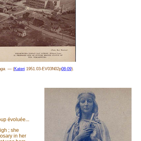
aga. —
(
Kateri
1951.03-EV03N02p
08-09
).
up évoluée...
igh ; she
rosary in her