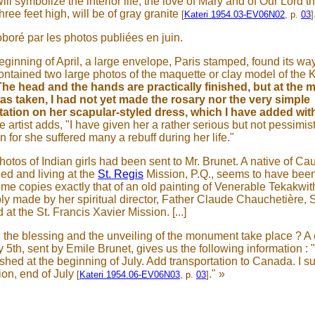
will symbolize the interior life, the love of Mary and of Our Lord t
three feet high, will be of gray granite
[
Kateri 1954.03-EV06N02
, p.
03
]
oboré par les photos publiées en juin.
beginning of April, a large envelope, Paris stamped, found its wa
contained two large photos of the maquette or clay model of the K
The head and the hands are practically finished, but at the 
as taken, I had not yet made the rosary nor the very simple
ation on her scapular-styled dress, which I have added wit
e artist adds, "I have given her a rather serious but not pessimist
 for she suffered many a rebuff during her life."
hotos of Indian girls had been sent to Mr. Brunet. A native of 
ed and living at the
St. Regis
Mission, P.Q., seems to have been
me copies exactly that of an old painting of Venerable Tekakwit
y made by her spiritual director, Father Claude Chauchetière, S
at the St. Francis Xavier Mission. [...]
 the blessing and the unveiling of the monument take place ? 
 5th, sent by Emile Brunet, gives us the following information :
ished at the beginning of July. Add transportation to Canada. I s
ion, end of July
." »
[
Kateri 1954.06-EV06N03
, p.
03
]