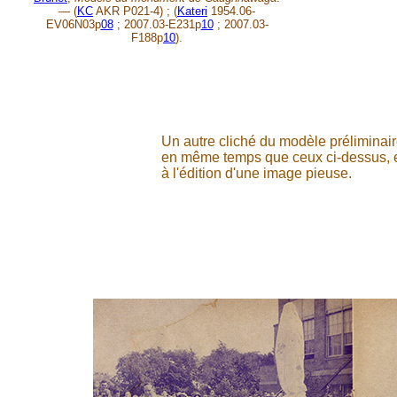
— (
KC
AKR P021-4) ; (
Kateri
1954.06-
EV06N03p
08
; 2007.03-E231p
10
; 2007.03-
F188p
10
).
Un autre cliché du modèle préliminai
en même temps que ceux ci-dessus, es
à l'édition d'une image pieuse.