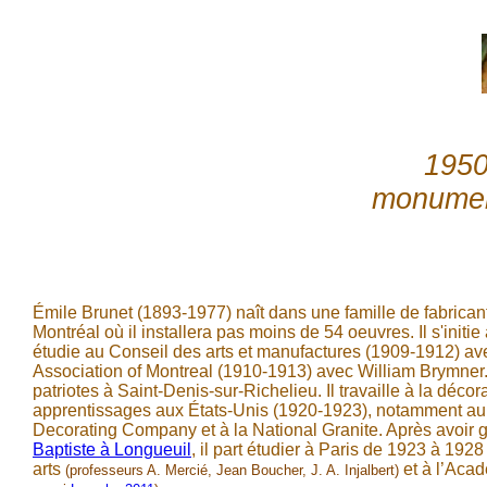
1950
monument
Émile Brunet (1893-1977) naît dans une famille de fabrica
Montréal où il installera pas moins de 54 oeuvres. Il s'initi
étudie au Conseil des arts et manufactures (1909-1912) avec
Association of Montreal (1910-1913) avec William Brymner
patriotes à Saint-Denis-sur-Richelieu. Il travaille à la dé
apprentissages aux États-Unis (1920-1923), notamment au Ch
Decorating Company et à la National Granite. Après avoir
Baptiste à Longueuil
, il part étudier à Paris de 1923 à 192
arts
et à l’Aca
(professeurs A. Mercié, Jean Boucher, J. A. Injalbert)