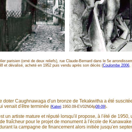
elier parisien (orné de deux reliefs), rue Claude-Bernard dans le 5e arrondiss
8 et dévalisé, acheté en 1952 puis vendu après son décès (
Coulombe 2006
,
de doter Caughnawaga d'un bronze de Tekakwitha a été suscité
i venait d'être terminée
.
(
Kateri
1950.09-EV02N04p
08-09
)
st un artiste mature et réputé lorsqu'il propose, à l'été de 1950
de fraîcheur pour le projet de monument à l'école de Kanawake
 durant la campagne de financement alors initiée jusqu'en sept